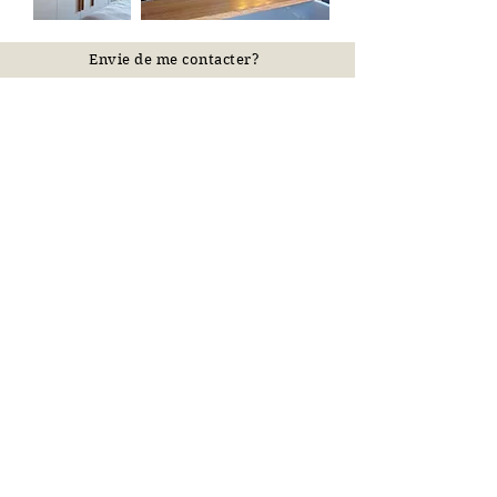
Envie de me contacter?
Contactez moi
Besoin de conseils? N'hésitez pas à me
contacter, je suis disponible pour
répondr
e à toutes vos interrogations
Charlotte Lechat - Architecte d'intérieur en Ile de France
Mentions légales
06 98 30 33 97
-
charlotte.lechat77@gmail.com
Politique de confidentialité