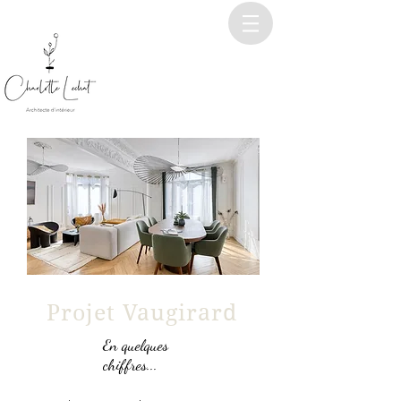
Projet Vaugirard
En quelques
chiffres...