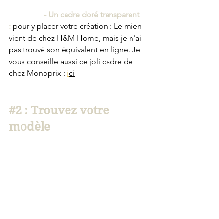
        - Un cadre doré transparent 
:
 pour y placer votre création : Le mien 
vient de chez H&M Home, mais je n'ai 
pas trouvé son équivalent en ligne. Je 
vous conseille aussi ce joli cadre de 
chez Monoprix : 
i
ci
#2
 : Trouvez votre 
modèle 