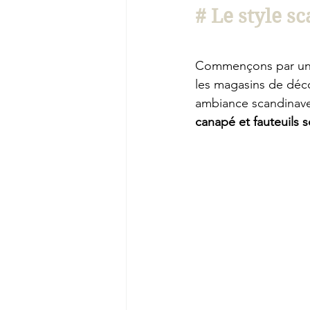
# Le style s
Commençons par un gr
les magasins de déco,
ambiance scandinave.
canapé et fauteuils 