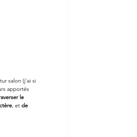
r salon (j'ai si 
urs apportés 
raverser le 
ctère
, et 
de 