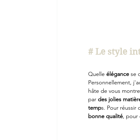
# Le style i
Quelle 
élégance
 se 
Personnellement, j'ad
hâte de vous montrer!
par 
des jolies matièr
temp
s. Pour réussir 
bonne qualité
, pour