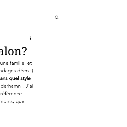
alon?
 une famille, et 
ondages déco :) 
ans quel style 
öderhamn ! J'ai 
référence. 
 moins, que 