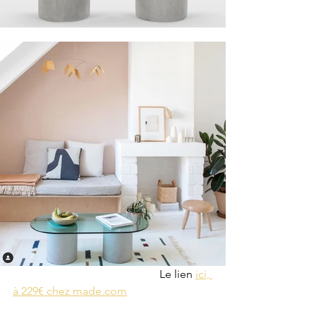
                                                    Le lien 
ici, 
à 229€ chez made.com