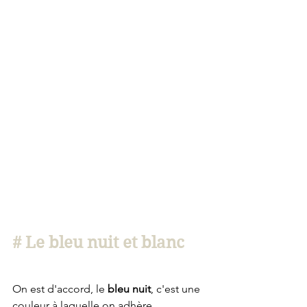
# Le bleu nuit et blanc
On est d'accord, le 
bleu nuit
, c'est une 
couleur à laquelle on adhère 